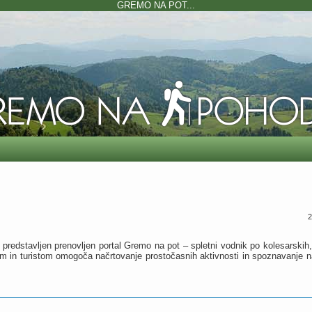
GREMO NA POT...
2
ti predstavljen prenovljen portal Gremo na pot – spletni vodnik po kolesarskih
em in turistom omogoča načrtovanje prostočasnih aktivnosti in spoznavanje nar