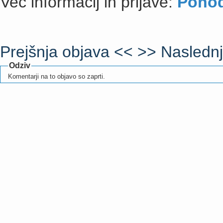
Več informacij in prijave:
Pohod
Prejšnja objava <<
>> Naslednj
Odziv
Komentarji na to objavo so zaprti.