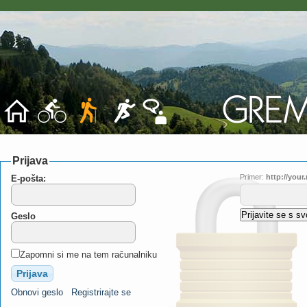
Prijava
Primer:
http://you
E-pošta:
Geslo
Zapomni si me na tem računalniku
Obnovi geslo
Registrirajte se