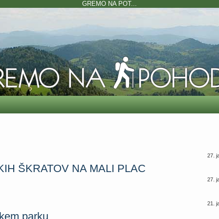
GREMO NA POT...
27. 
IH ŠKRATOV NA MALI PLAC
27. 
21. 
skem parku