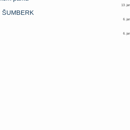
13. j
I ŠUMBERK
6. j
6. j