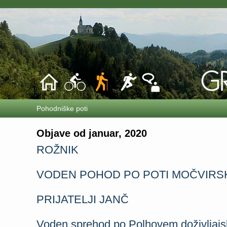
Pohodniške poti
Objave od januar, 2020
ROŽNIK
VODEN POHOD PO POTI MOČVIRSK
PRIJATELJI JANČ
Voden sprehod po Polhovem doživljaj