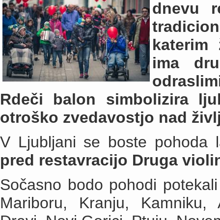
dnevu r
tradicio
katerim 
ima dru
odrasli
Rdeči balon simbolizira l
otroško zvedavostjo nad živ
V Ljubljani se boste pohoda l
pred restavracijo Druga violi
Sočasno bodo pohodi potekali š
Mariboru, Kranju, Kamniku, 