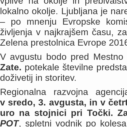
vplive na okolje in prebivalst
lokalno okolje. Ljubljana je na
– po mnenju Evropske komis
življenja v najkrajšem času, zat
Zelena prestolnica Evrope 201
V avgustu bodo pred Mestno hi
Zate.
potekale številne predsta
doživetij in storitev.
Regionalna razvojna agenci
v sredo, 3. avgusta, in v četr
uro na stojnici pri Točki. Za
POT
, spletni vodnik po koles