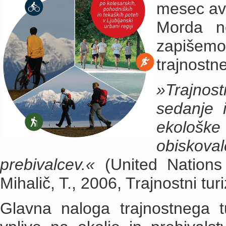
mesec avg
Morda n
zapišemo 
trajnostn
»Trajnost
sedanje 
ekološke 
obiskoval
prebivalcev.«
(United Nations
Mihalič, T., 2006, Trajnostni tu
Glavna naloga trajnostnega tu