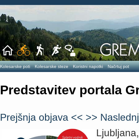
Kolesarske poti
Kolesarske steze
Koristni napotki
Načrtuj pot
Predstavitev portala 
Prejšnja objava <<
>> Naslednj
Ljubljana