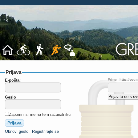
Prijava
Primer:
http://you
E-pošta:
Geslo
Zapomni si me na tem računalniku
Obnovi geslo
Registrirajte se