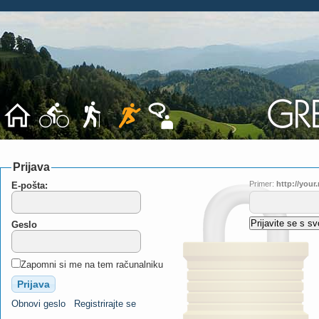
Prijava
Primer:
http://you
E-pošta:
Geslo
Zapomni si me na tem računalniku
Obnovi geslo
Registrirajte se