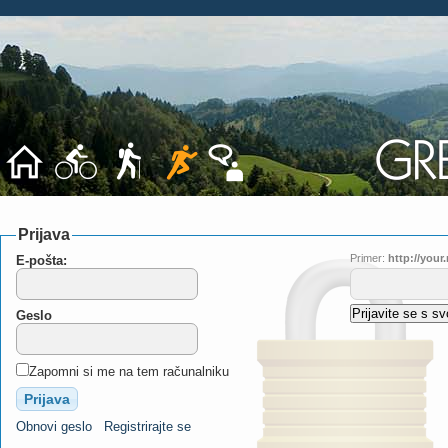
Prijava
Primer:
http://you
E-pošta:
Geslo
Zapomni si me na tem računalniku
Obnovi geslo
Registrirajte se