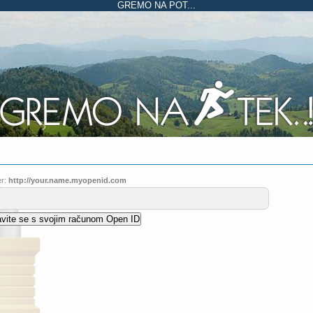
GREMO NA POT...
r:
http://your.name.myopenid.com