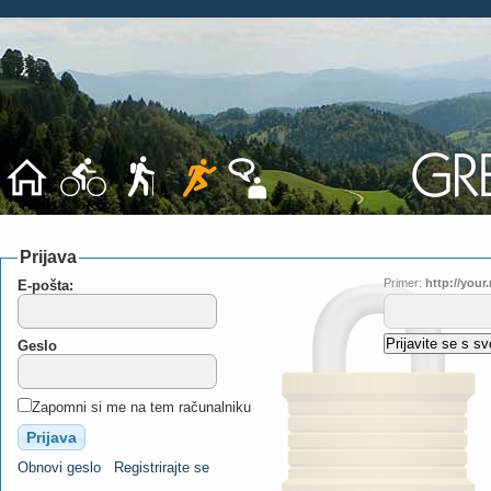
Prijava
Primer:
http://you
E-pošta:
Geslo
Zapomni si me na tem računalniku
Obnovi geslo
Registrirajte se