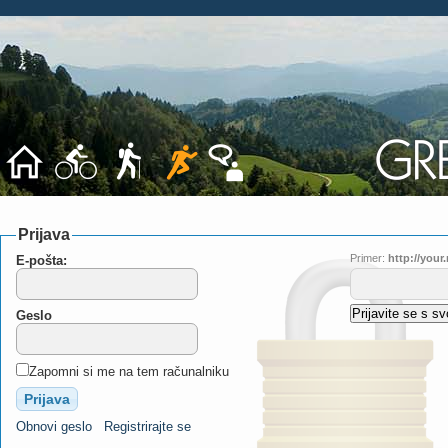
Prijava
Primer:
http://you
E-pošta:
Geslo
Zapomni si me na tem računalniku
Obnovi geslo
Registrirajte se