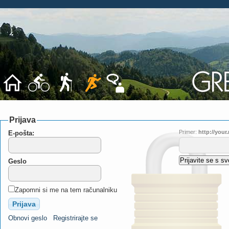
Prijava
Primer:
http://you
E-pošta:
Geslo
Zapomni si me na tem računalniku
Obnovi geslo
Registrirajte se