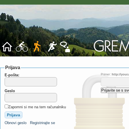
Prijava
Primer:
http://you
E-pošta:
Geslo
Zapomni si me na tem računalniku
Obnovi geslo
Registrirajte se