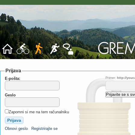
Prijava
Primer:
http://you
E-pošta:
Geslo
Zapomni si me na tem računalniku
Obnovi geslo
Registrirajte se