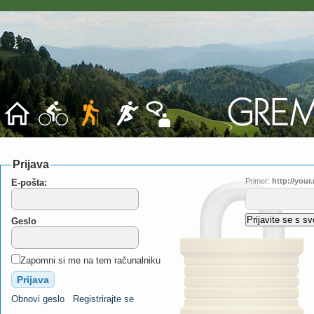
Prijava
Primer:
http://you
E-pošta:
Geslo
Zapomni si me na tem računalniku
Obnovi geslo
Registrirajte se