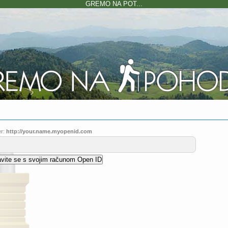
GREMO NA POT...
r:
http://your.name.myopenid.com