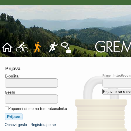
Prijava
Primer:
http://you
E-pošta:
Geslo
Zapomni si me na tem računalniku
Obnovi geslo
Registrirajte se