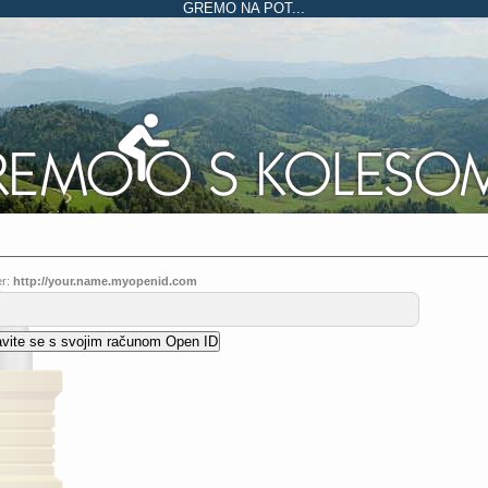
GREMO NA POT...
r:
http://your.name.myopenid.com