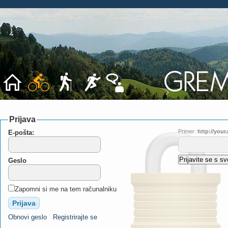
Prijava
Primer:
http://you
E-pošta:
Geslo
Zapomni si me na tem računalniku
Obnovi geslo
Registrirajte se