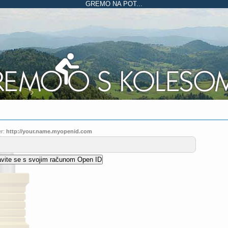
GREMO NA POT...
r:
http://your.name.myopenid.com