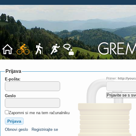
Prijava
Primer:
http://you
E-pošta:
Geslo
Zapomni si me na tem računalniku
Obnovi geslo
Registrirajte se