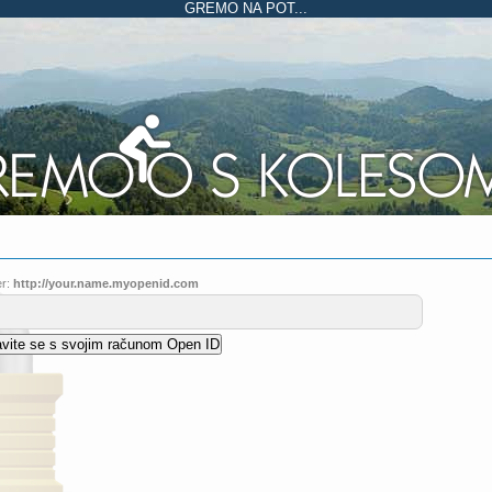
GREMO NA POT...
r:
http://your.name.myopenid.com