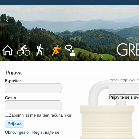
Prijava
Primer:
http://you
E-pošta:
Geslo
Zapomni si me na tem računalniku
Obnovi geslo
Registrirajte se