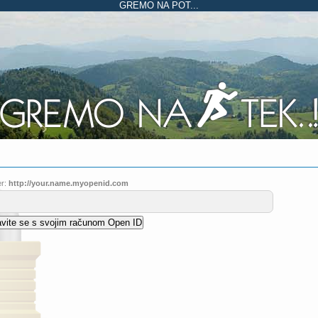
GREMO NA POT...
r:
http://your.name.myopenid.com