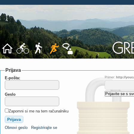
Prijava
Primer:
http://you
E-pošta:
Geslo
Zapomni si me na tem računalniku
Obnovi geslo
Registrirajte se