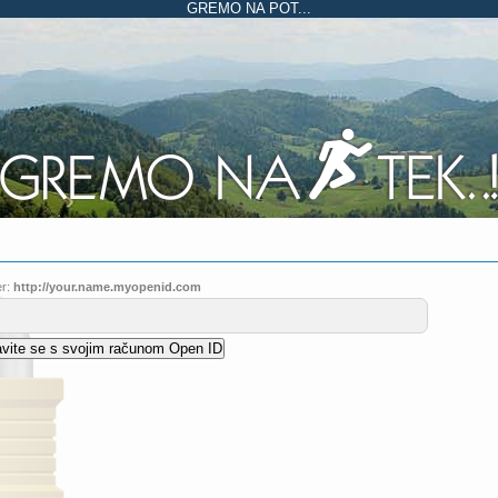
GREMO NA POT...
r:
http://your.name.myopenid.com