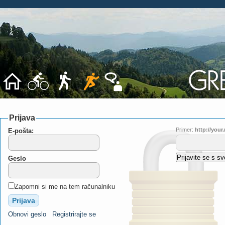
Prijava
Primer:
http://you
E-pošta:
Geslo
Zapomni si me na tem računalniku
Obnovi geslo
Registrirajte se