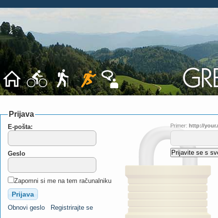
Prijava
Primer:
http://you
E-pošta:
Geslo
Zapomni si me na tem računalniku
Obnovi geslo
Registrirajte se