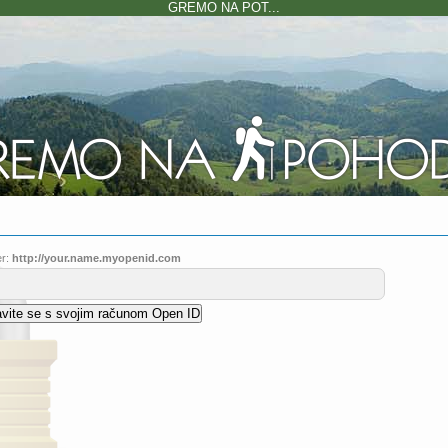
GREMO NA POT...
r:
http://your.name.myopenid.com