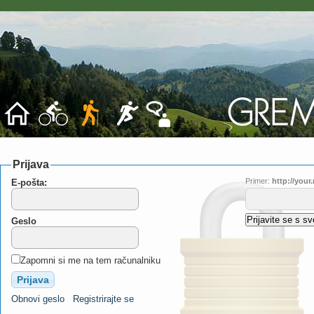
Prijava
Primer:
http://you
E-pošta:
Geslo
Zapomni si me na tem računalniku
Obnovi geslo
Registrirajte se