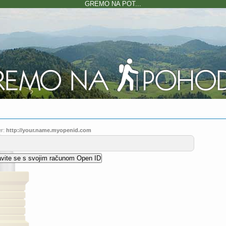
GREMO NA POT...
r:
http://your.name.myopenid.com