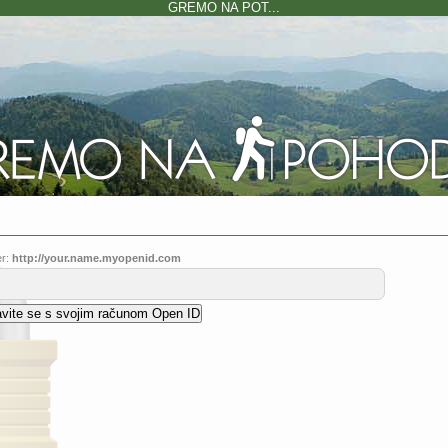
GREMO NA POT...
r:
http://your.name.myopenid.com