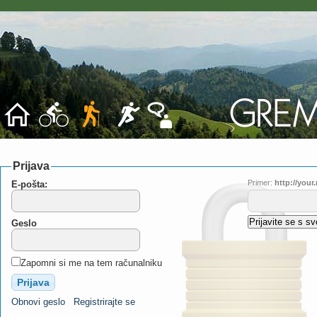
Prijava
Primer:
http://you
E-pošta:
Geslo
Zapomni si me na tem računalniku
Obnovi geslo
Registrirajte se