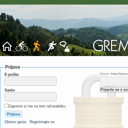
Prijava
Primer:
http://you
E-pošta:
Geslo
Zapomni si me na tem računalniku
Obnovi geslo
Registrirajte se