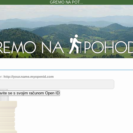
GREMO NA POT...
r:
http://your.name.myopenid.com