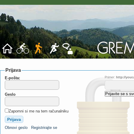
Prijava
Primer:
http://you
E-pošta:
Geslo
Zapomni si me na tem računalniku
Obnovi geslo
Registrirajte se