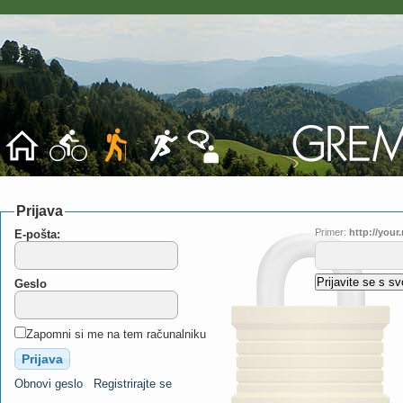
Prijava
Primer:
http://you
E-pošta:
Geslo
Zapomni si me na tem računalniku
Obnovi geslo
Registrirajte se