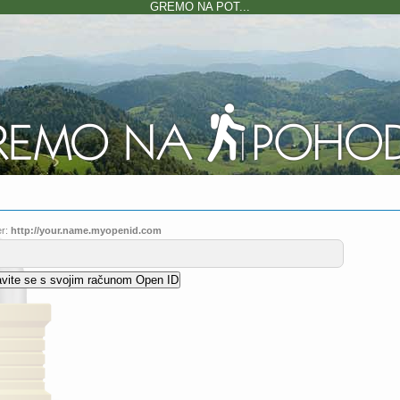
GREMO NA POT...
r:
http://your.name.myopenid.com