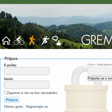
Prijava
Primer:
http://you
E-pošta:
Geslo
Zapomni si me na tem računalniku
Obnovi geslo
Registrirajte se