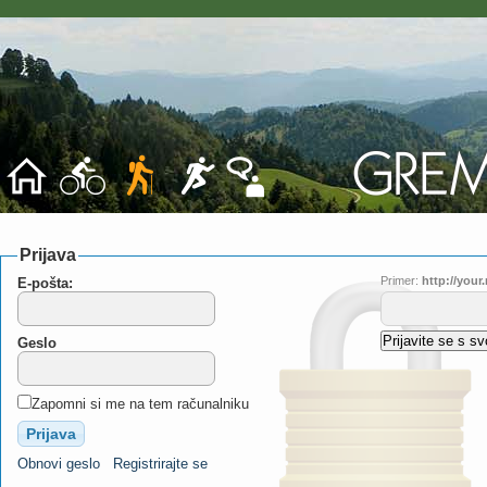
Prijava
Primer:
http://you
E-pošta:
Geslo
Zapomni si me na tem računalniku
Obnovi geslo
Registrirajte se