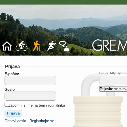
Prijava
Primer:
http://you
E-pošta:
Geslo
Zapomni si me na tem računalniku
Obnovi geslo
Registrirajte se