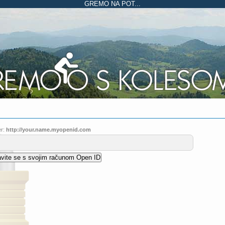
GREMO NA POT...
r:
http://your.name.myopenid.com