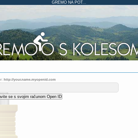
GREMO NA POT...
r:
http://your.name.myopenid.com