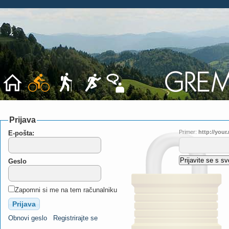
Prijava
Primer:
http://you
E-pošta:
Geslo
Zapomni si me na tem računalniku
Obnovi geslo
Registrirajte se