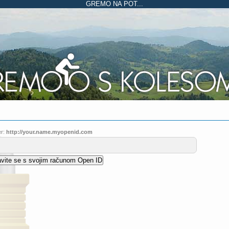
GREMO NA POT...
r:
http://your.name.myopenid.com