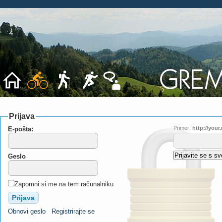
Prijava
Primer:
http://you
E-pošta:
Geslo
Zapomni si me na tem računalniku
Obnovi geslo
Registrirajte se