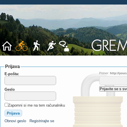
Prijava
Primer:
http://you
E-pošta:
Geslo
Zapomni si me na tem računalniku
Obnovi geslo
Registrirajte se